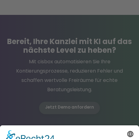
Bereit, Ihre Kanzlei mit KI auf das
nächste Level zu heben?
Mit cisbox automatisieren Sie Ihre
Kontierungsprozesse, reduzieren Fehler und
schaffen wertvolle Freiräume für echte
Beratungsleistung.
Jetzt Demo anfordern