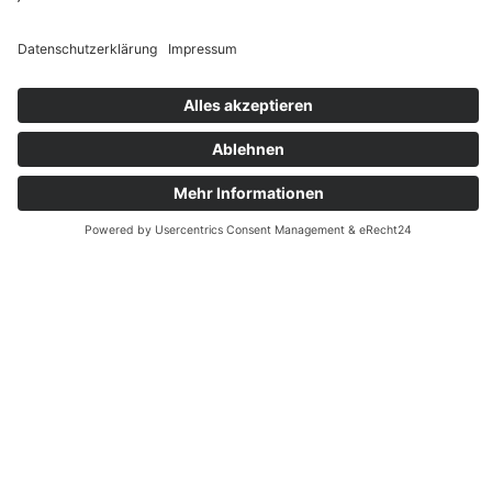
und operative Aufwände reduzieren. Des
Weiteren differenzieren Sie sich sichtbar vom
Wettbewerb, indem Sie über reine
Zahlungsabwicklung hinausgehen und ein
ganzheitliches Prozessverständnis
demonstrieren. Zusätzlich sind Compliance-
Anforderungen von Beginn an mitgedacht –
durch GoBD-konforme Archivierung,
revisionssichere Dokumentation und
automatisierte Freigabeprozesse.