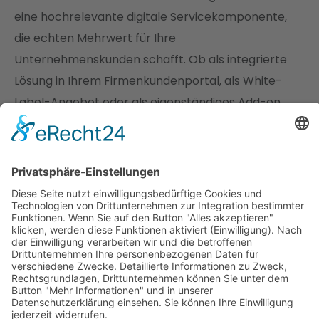
eine hochrelevante digitale Servicekomponente,
die echten Mehrwert für Ihre
Unternehmenskunden schafft. Ob als integrierte
Lösung in Ihrem Firmenkundenportal, als White-
Label-Angebot oder als eigenständiges Add-on
– cisbox lässt sich flexibel in Ihr digitales
Leistungsportfolio einbinden.
Dabei profitieren Sie gleich mehrfach: Neue
Ertragsquellen entstehen durch skalierbare,
digitale Zusatzservices, die sich nahtlos in die
bestehenden Workflows Ihrer Kunden
integrieren. Zudem steigt die Kundenbindung,
weil Sie proaktiv digitale Lösungen bieten, die
Prozesse vereinfachen, Transparenz schaffen