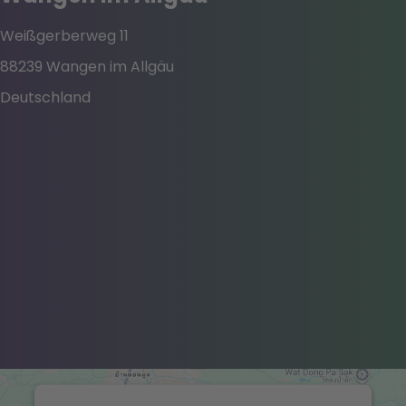
powered by
Usercentrics Consent Management
Platform
&
eRecht24
Weißgerberweg 11
88239 Wangen im Allgäu
Deutschland