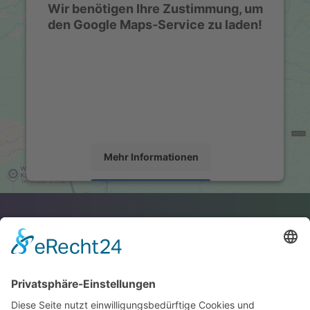
Wir benötigen Ihre Zustimmung, um
den Google Maps-Service zu laden!
Wir verwenden einen Service eines
Drittanbieters, um Karteninhalte einzubetten.
Dieser Service kann Daten zu Ihren Aktivitäten
sammeln. Bitte lesen Sie die Details durch und
stimmen Sie der Nutzung des Service zu, um
diese Karte anzuzeigen.
Mehr Informationen
Akzeptieren
powered by
Usercentrics Consent Management
Platform
&
eRecht24