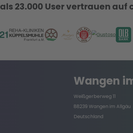
als 23.000 User vertrauen auf 
Wangen im
Weißgerberweg 11
88239 Wangen im Allgäu
Deutschland