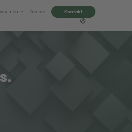
ssourcen
Karriere
Kontakt
s.
!