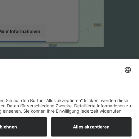
te lesen Sie die Details durch und
 der Nutzung des Service zu, um
iese Karte anzuzeigen.
Mehr Informationen
Akzeptieren
Usercentrics Consent Management
Platform
&
eRecht24
Impressum
Datenschutz
Support