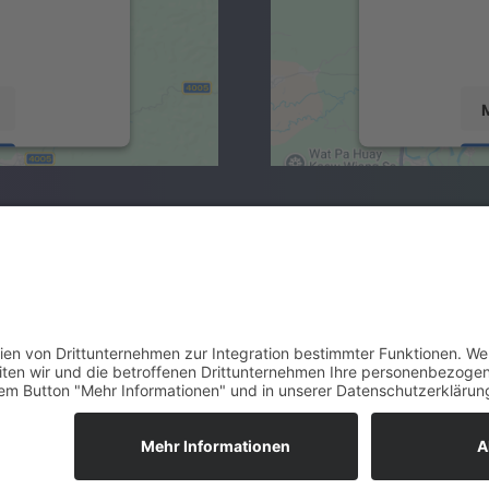
ils durch und
sammeln. Bit
rvice zu, um
stimmen Sie
n.
d
nt Management
powered by
4
ikate & E-Security
News
oads
Presse
ation & Schnittstellen
Vereinbarungen