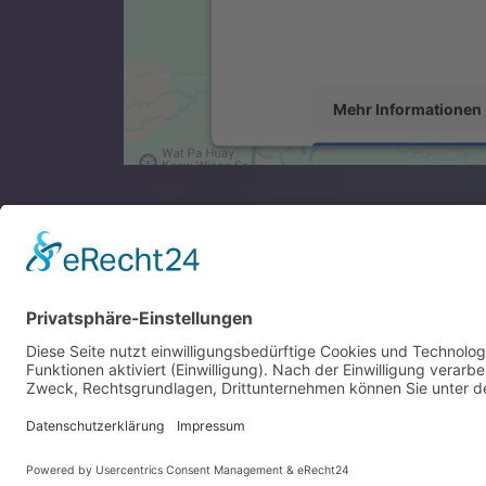
sammeln. Bitte lesen Sie die Deta
stimmen Sie der Nutzung des Se
diese Karte anzuzeige
Mehr Informationen
Akzeptieren
powered by
Usercentrics Conse
Platform
&
eRecht2
Zertif
Downl
Integr