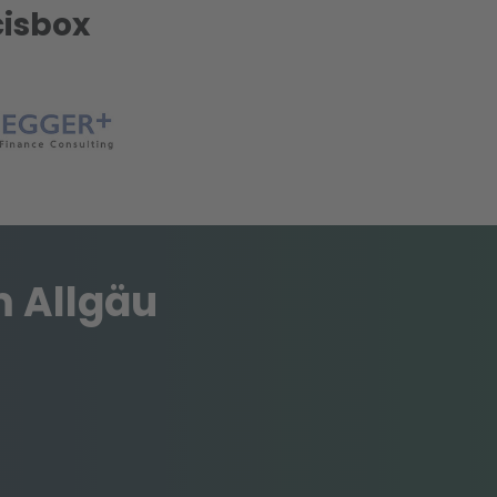
cisbox
 Allgäu