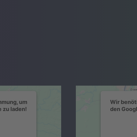
immung, um
Wir benöt
 zu laden!
den Googl
e eines
Wir ve
 einzubetten.
Drittanbiete
n Aktivitäten
Dieser Servi